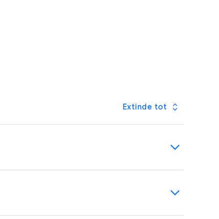
Extinde tot
sească Protecția avansată. Google