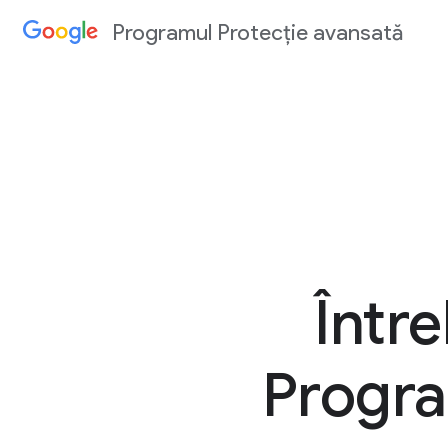
Programul Protecție avansată
Într
Progra