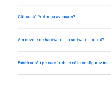
Cât costă Protecția avansată?
Programul Protecție avansată este un serviciu gratui
Am nevoie de hardware sau software special?
Ca să te înregistrezi, poți folosi o
cheie de acces
pe 
recuperare ca să nu te blochezi.
Vei avea nevoie de cel puțin o cheie de acces sau 
Există setări pe care trebuie să le configurez înai
conectezi la Contul Google. Ai opțiunea de a te înregi
două chei de acces sau de securitate,
o cheie de acces și una de securitate,
Da. Adaugă o
adresă de e-mail
și un
număr de telefo
o cheie de acces sau de securitate și opțiuni de re