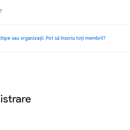
line direcționate, îți recomandăm să îți înregistrezi conturile de s
?
organizație), îl poți înscrie individual cu aprobarea administr
ipe sau organizații. Pot să înscriu toți membrii?
 avansată. În caz contrar, adresează-te direct administratorulu
urile din cadrul organizației care ar putea fi vizate, de exemplu
ate procesului electoral.
istrare