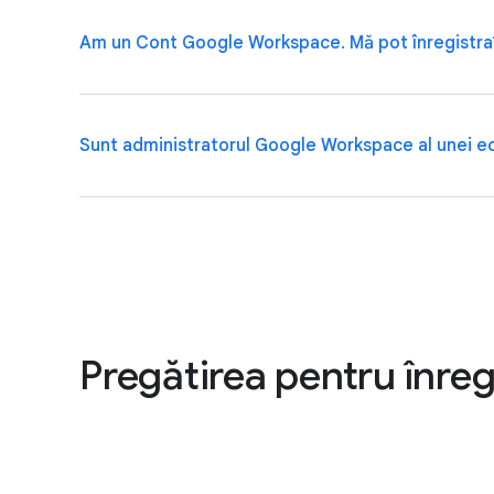
Dacă există un risc ridicat să fii ținta unor atacuri on
Am un Cont Google Workspace. Mă pot înregistra
conturile membrilor familiei.
Dacă ai un cont Google Workspace (un Cont Google de 
Sunt administratorul Google Workspace al unei ech
să afli dacă administratorul a activat deja Protecția
Da. De fapt, îți recomandăm să înregistrezi toate cont
activiști sau o organizație care oferă servicii destin
Pregătirea pentru înreg