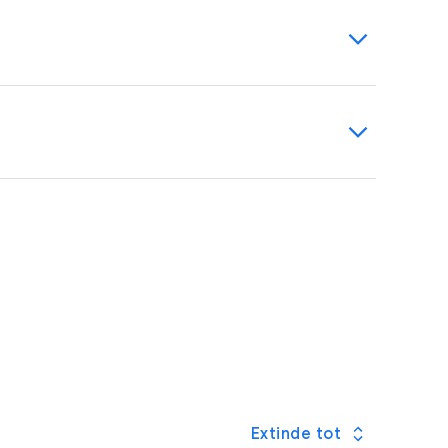
erviciu și pe cele personale, și chiar și
atorului.
Începe procesul de înregistrare
ca
i.
, o campanie, un jurnalist politic, un grup de
Extinde tot