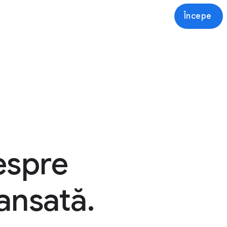
Începe
espre
ansată.