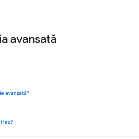
ția avansată
ție avansată?
țin fișiere foarte valoroase sau informații sensibile să folo
strez?
anii și persoanele implicate în alegeri să se înregistreze.