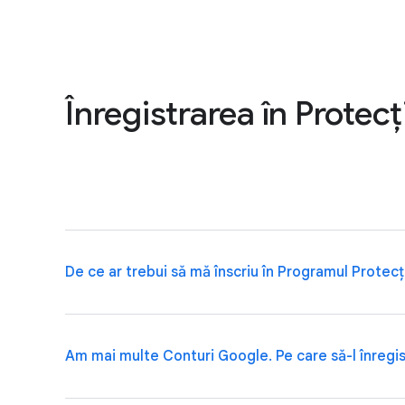
Înregistrarea în Protec
De ce ar trebui să mă înscriu în Programul Protec
Este recomandat ca persoanele ale căror conturi con
Am mai multe Conturi Google. Pe care să-l înregi
recomandă ca jurnaliștii, activiștii, directorii de comp